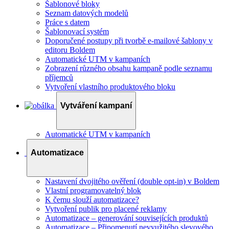
Šablonové bloky
Seznam datových modelů
Práce s datem
Šablonovací systém
Doporučené postupy při tvorbě e-mailové šablony v
editoru Boldem
Automatické UTM v kampaních
Zobrazení různého obsahu kampaně podle seznamu
příjemců
Vytvoření vlastního produktového bloku
Vytváření kampaní
Automatické UTM v kampaních
Automatizace
Nastavení dvojitého ověření (double opt-in) v Boldem
Vlastní programovatelný blok
K čemu slouží automatizace?
Vytvoření publik pro placené reklamy
Automatizace – generování souvisejících produktů
Automatizace – Připomenutí nevyužitého slevového