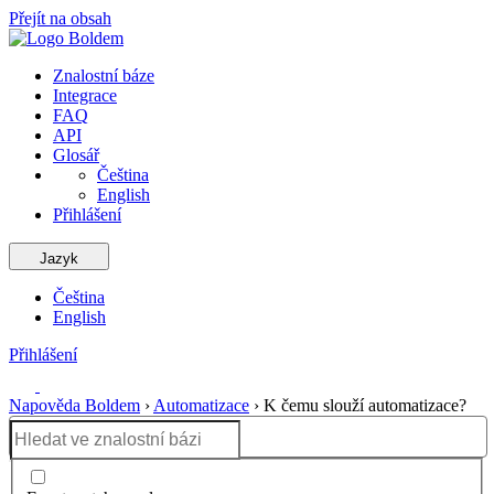
Přejít na obsah
Znalostní báze
Integrace
FAQ
API
Glosář
Čeština
English
Přihlášení
Jazyk
Čeština
English
Přihlášení
Napověda Boldem
›
Automatizace
›
K čemu slouží automatizace?