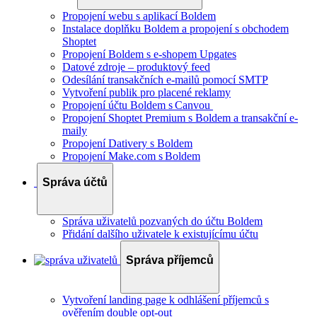
Propojení webu s aplikací Boldem
Instalace doplňku Boldem a propojení s obchodem
Shoptet
Propojení Boldem s e-shopem Upgates
Datové zdroje – produktový feed
Odesílání transakčních e-mailů pomocí SMTP
Vytvoření publik pro placené reklamy
Propojení účtu Boldem s Canvou
Propojení Shoptet Premium s Boldem a transakční e-
maily
Propojení Dativery s Boldem
Propojení Make.com s Boldem
Správa účtů
Správa uživatelů pozvaných do účtu Boldem
Přidání dalšího uživatele k existujícímu účtu
Správa příjemců
Vytvoření landing page k odhlášení příjemců s
ověřením double opt-out