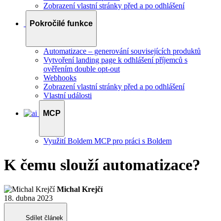
Zobrazení vlastní stránky před a po odhlášení
Pokročilé funkce
Automatizace – generování souvisejících produktů
Vytvoření landing page k odhlášení příjemců s
ověřením double opt-out
Webhooks
Zobrazení vlastní stránky před a po odhlášení
Vlastní události
MCP
Využití Boldem MCP pro práci s Boldem
K čemu slouží automatizace?
Michal Krejčí
18. dubna 2023
Sdílet článek