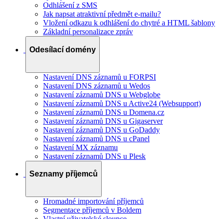
Odhlášení z SMS
Jak napsat atraktivní předmět e-mailu?
Vložení odkazu k odhlášení do chytré a HTML šablony
Základní personalizace zpráv
Odesílací domény
Nastavení DNS záznamů u FORPSI
Nastavení DNS záznamů u Wedos
Nastavení záznamů DNS u Webglobe
Nastavení záznamů DNS u Active24 (Websupport)
Nastavení záznamů DNS u Domena.cz
Nastavení záznamů DNS u Gigaserver
Nastavení záznamů DNS u GoDaddy
Nastavení záznamů DNS u cPanel
Nastavení MX záznamu
Nastavení záznamů DNS u Plesk
Seznamy příjemců
Hromadné importování příjemců
Segmentace příjemců v Boldem
Vlastní uživatelské sloupce