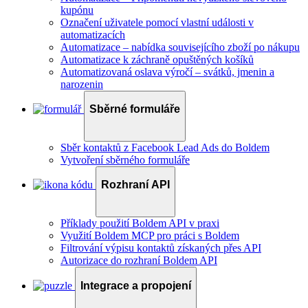
kupónu
Označení uživatele pomocí vlastní události v
automatizacích
Automatizace – nabídka souvisejícího zboží po nákupu
Automatizace k záchraně opuštěných košíků
Automatizovaná oslava výročí – svátků, jmenin a
narozenin
Sběrné formuláře
Sběr kontaktů z Facebook Lead Ads do Boldem
Vytvoření sběrného formuláře
Rozhraní API
Příklady použití Boldem API v praxi
Využití Boldem MCP pro práci s Boldem
Filtrování výpisu kontaktů získaných přes API
Autorizace do rozhraní Boldem API
Integrace a propojení