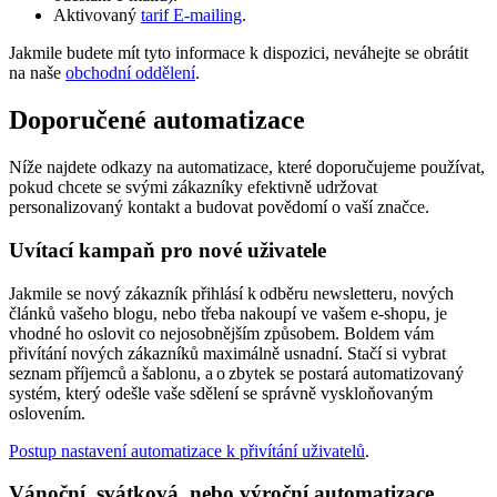
Aktivovaný
tarif E-mailing
.
Jakmile budete mít tyto informace k dispozici, neváhejte se obrátit
na naše
obchodní oddělení
.
Doporučené automatizace
Níže najdete odkazy na automatizace, které doporučujeme používat,
pokud chcete se svými zákazníky efektivně udržovat
personalizovaný kontakt a budovat povědomí o vaší značce.
Uvítací kampaň pro nové uživatele
Jakmile se nový zákazník přihlásí k odběru newsletteru, nových
článků vašeho blogu, nebo třeba nakoupí ve vašem e-shopu, je
vhodné ho oslovit co nejosobnějším způsobem. Boldem vám
přivítání nových zákazníků maximálně usnadní. Stačí si vybrat
seznam příjemců a šablonu, a o zbytek se postará automatizovaný
systém, který odešle vaše sdělení se správně vyskloňovaným
oslovením.
Postup nastavení automatizace k přivítání uživatelů
.
Vánoční, svátková, nebo výroční automatizace