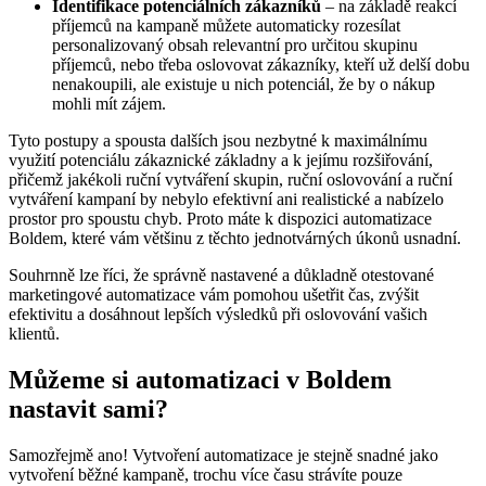
Identifikace potenciálních zákazníků
– na základě reakcí
příjemců na kampaně můžete automaticky rozesílat
personalizovaný obsah relevantní pro určitou skupinu
příjemců, nebo třeba oslovovat zákazníky, kteří už delší dobu
nenakoupili, ale existuje u nich potenciál, že by o nákup
mohli mít zájem.
Tyto postupy a spousta dalších jsou nezbytné k maximálnímu
využití potenciálu zákaznické základny a k jejímu rozšiřování,
přičemž jakékoli ruční vytváření skupin, ruční oslovování a ruční
vytváření kampaní by nebylo efektivní ani realistické a nabízelo
prostor pro spoustu chyb. Proto máte k dispozici automatizace
Boldem, které vám většinu z těchto jednotvárných úkonů usnadní.
Souhrnně lze říci, že správně nastavené a důkladně otestované
marketingové automatizace vám pomohou ušetřit čas, zvýšit
efektivitu a dosáhnout lepších výsledků při oslovování vašich
klientů.
Můžeme si automatizaci v Boldem
nastavit sami?
Samozřejmě ano! Vytvoření automatizace je stejně snadné jako
vytvoření běžné kampaně, trochu více času strávíte pouze