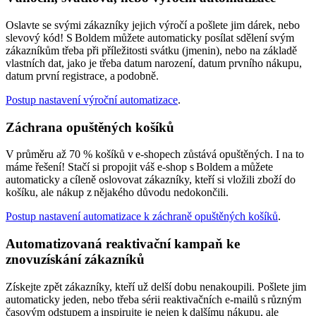
Oslavte se svými zákazníky jejich výročí a pošlete jim dárek, nebo
slevový kód! S Boldem můžete automaticky posílat sdělení svým
zákazníkům třeba při příležitosti svátku (jmenin), nebo na základě
vlastních dat, jako je třeba datum narození, datum prvního nákupu,
datum první registrace, a podobně.
Postup nastavení výroční automatizace
.
Záchrana opuštěných košíků
V průměru až 70 % košíků v e-shopech zůstává opuštěných. I na to
máme řešení! Stačí si propojit váš e-shop s Boldem a můžete
automaticky a cíleně oslovovat zákazníky, kteří si vložili zboží do
košíku, ale nákup z nějakého důvodu nedokončili.
Postup nastavení automatizace k záchraně opuštěných košíků
.
Automatizovaná reaktivační kampaň ke
znovuzískání zákazníků
Získejte zpět zákazníky, kteří už delší dobu nenakoupili. Pošlete jim
automaticky jeden, nebo třeba sérii reaktivačních e-mailů s různým
časovým odstupem a inspirujte je nejen k dalšímu nákupu, ale