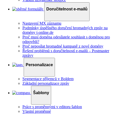
Doručitelnost e-mailů
Nastavení MX záznamu
Podmínky úspěšného doručení hromadných zpráv na
domény t-online.de
Proč musí doména odesílatele souhlasit s doménou pro
odpovědi?
Proč neposílat hromadné kampaně z nové domény
Řešení problémů s doručitelností e-mailů – Postmaster
zprávy
Personalizace
Segmentace příjemců v Boldem
Základní personalizace zpráv
Šablony
Práce s proměnnými v editoru šablon
Vlastní proměnné