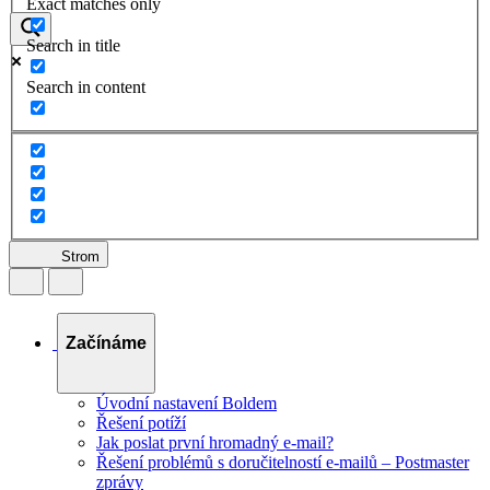
Exact matches only
Search in title
Search in content
Strom
Začínáme
Úvodní nastavení Boldem
Řešení potíží
Jak poslat první hromadný e-mail?
Řešení problémů s doručitelností e-mailů – Postmaster
zprávy