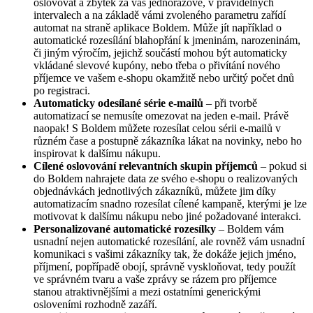
oslovovat a zbytek za vás jednorázově, v pravidelných
intervalech a na základě vámi zvoleného parametru zařídí
automat na straně aplikace Boldem. Může jít například o
automatické rozesílání blahopřání k jmeninám, narozeninám,
či jiným výročím, jejichž součástí mohou být automaticky
vkládané slevové kupóny, nebo třeba o přivítání nového
příjemce ve vašem e-shopu okamžitě nebo určitý počet dnů
po registraci.
Automaticky odesílané série e-mailů
– při tvorbě
automatizací se nemusíte omezovat na jeden e-mail. Právě
naopak! S Boldem můžete rozesílat celou sérii e-mailů v
různém čase a postupně zákazníka lákat na novinky, nebo ho
inspirovat k dalšímu nákupu.
Cílené oslovování relevantních skupin příjemců
– pokud si
do Boldem nahrajete data ze svého e-shopu o realizovaných
objednávkách jednotlivých zákazníků, můžete jim díky
automatizacím snadno rozesílat cílené kampaně, kterými je lze
motivovat k dalšímu nákupu nebo jiné požadované interakci.
Personalizované automatické rozesílky
– Boldem vám
usnadní nejen automatické rozesílání, ale rovněž vám usnadní
komunikaci s vašimi zákazníky tak, že dokáže jejich jméno,
příjmení, popřípadě obojí, správně vyskloňovat, tedy použít
ve správném tvaru a vaše zprávy se rázem pro příjemce
stanou atraktivnějšími a mezi ostatními generickými
osloveními rozhodně zazáří.