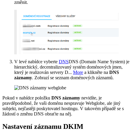
změnit.
V levé nabídce vyberte
DNS
DNS (Domain Name System) je
hierarchický, decentralizovaný systém doménových jmen,
který je realizován servery D...
More
a klikněte na
DNS
záznamy
. Zobrazí se seznam doménových záznamů.
Pokud v nabídce položku
DNS záznamy
nevidíte, je
pravděpodobné, že vaši doménu nespravuje Webglobe, ale jiný
subjekt, nejčastěji poskytovatel hostingu. V takovém případě se s
žádostí o změnu DNS obraťte na něj.
Nastavení záznamu DKIM