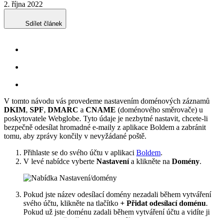
2. října 2022
Sdílet článek
V tomto návodu vás provedeme nastavením doménových záznamů
DKIM
,
SPF
,
DMARC
a
CNAME
(doménového směrovače) u
poskytovatele Webglobe. Tyto údaje je nezbytné nastavit, chcete-li
bezpečně odesílat hromadné e-maily z aplikace Boldem a zabránit
tomu, aby zprávy končily v nevyžádané poště.
Přihlaste se do svého účtu v aplikaci
Boldem
.
V levé nabídce vyberte
Nastavení
a klikněte na
Domény
.
Pokud jste název odesílací domény nezadali během vytváření
svého účtu, klikněte na tlačítko
+ Přidat odesílací doménu
.
Pokud už jste doménu zadali během vytváření účtu a vidíte ji