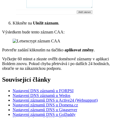
Klikněte na
Uložit záznam
.
Výsledkem bude tento záznam CAA:
Potvrďte zadání kliknutím na tlačítko
aplikovat změny
.
Vyčkejte 60 minut a zkuste ověřit doménové záznamy v aplikaci
Boldem znovu. Pokud chyba přetrvává i po dalších 24 hodinách,
obraťte se na zákaznickou podporu.
Související články
Nastavení DNS záznamů u FORPSI
Nastavení DNS záznamů u Wedos
Nastavení záznamů DNS u Active24 (Websupport)
Nastavení záznamů DNS u Domena.cz
Nastavení záznamů DNS u Gigaserver
Nastavení záznamů DNS u GoDaddy