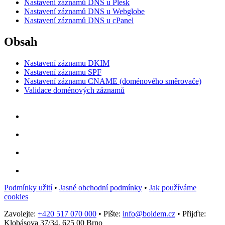
Nastavení záznamů DNS u Plesk
Nastavení záznamů DNS u Webglobe
Nastavení záznamů DNS u cPanel
Obsah
Nastavení záznamu DKIM
Nastavení záznamu SPF
Nastavení záznamu CNAME (doménového směrovače)
Validace doménových záznamů
Podmínky užití
•
Jasné obchodní podmínky
•
Jak používáme
cookies
Zavolejte:
+420 517 070 000
•
Pište:
info@boldem.cz
•
Přijďte:
Klobásova 37/34, 625 00 Brno