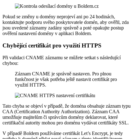
Pokud se změny u domény neprojeví ani po 24 hodinách,
kontaktujte podporu svého poskytovatele domén, aby ověřil, zda
jsou uvedené záznamy zadány správně a poté opakujte postup
ověření nastavení domény v aplikaci Boldem.
Chybějící certifikát pro využití HTTPS
Při validaci CNAME záznamu se můžete setkat s následující
chybou:
Záznam CNAME je správně nastaven. Pro plnou
funkčnost je však potřeba ještě nastavit certifikát pro
využití HTTPS.
Tato chyba se objeví v případě, že doména obsahuje záznam typu
CAA (Certification Authority Authorization). Záznam CAA
umožňuje majitelům či správcům domény deklarovat, které
certifikační autority mohou pro doménu vydávat certifikáty SSL.
V případě Boldem používáme certifikát Let’s Encrypt, je tedy
potřeba k doméně přidat nový záznam s tímto identifikátorem.