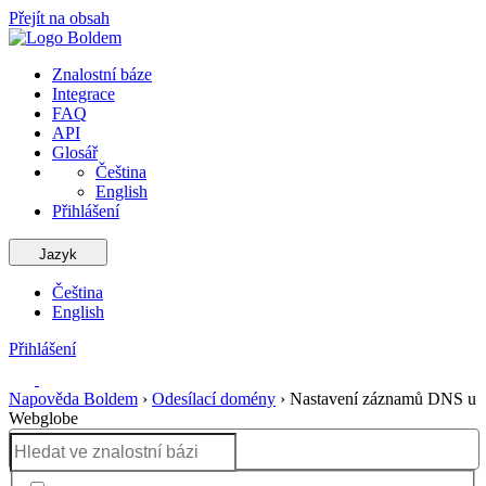
Přejít na obsah
Znalostní báze
Integrace
FAQ
API
Glosář
Čeština
English
Přihlášení
Jazyk
Čeština
English
Přihlášení
Napověda Boldem
›
Odesílací domény
›
Nastavení záznamů DNS u
Webglobe