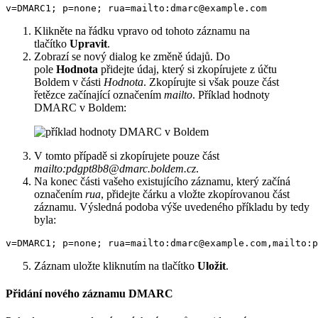
v=DMARC1; p=none; rua=mailto:dmarc@example.com
Klikněte na řádku vpravo od tohoto záznamu na
tlačítko
Upravit
.
Zobrazí se nový dialog ke změně údajů. Do
pole
Hodnota
přidejte údaj, který si zkopírujete z účtu
Boldem v části
Hodnota
. Zkopírujte si však pouze část
řetězce začínající označením
mailto
. Příklad hodnoty
DMARC v Boldem:
V tomto případě si zkopírujete pouze část
mailto:pdgpt8b8@dmarc.boldem.cz
.
Na konec části vašeho existujícího záznamu, který začíná
označením
rua
, přidejte čárku a vložte zkopírovanou část
záznamu. Výsledná podoba výše uvedeného příkladu by tedy
byla:
v=DMARC1; p=none; rua=mailto:dmarc@example.com,mailto:p
Záznam uložte kliknutím na tlačítko
Uložit
.
Přidání nového záznamu DMARC