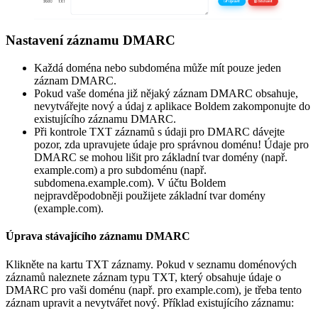
Nastavení záznamu DMARC
Každá doména nebo subdoména může mít pouze jeden
záznam DMARC.
Pokud vaše doména již nějaký záznam DMARC obsahuje,
nevytvářejte nový a údaj z aplikace Boldem zakomponujte do
existujícího záznamu DMARC.
Při kontrole TXT záznamů s údaji pro DMARC dávejte
pozor, zda upravujete údaje pro správnou doménu! Údaje pro
DMARC se mohou lišit pro základní tvar domény (např.
example.com) a pro subdoménu (např.
subdomena.example.com). V účtu Boldem
nejpravděpodobněji použijete základní tvar domény
(example.com).
Úprava stávajícího záznamu DMARC
Klikněte na kartu TXT záznamy. Pokud v seznamu doménových
záznamů naleznete záznam typu TXT, který obsahuje údaje o
DMARC pro vaši doménu (např. pro example.com), je třeba tento
záznam upravit a nevytvářet nový. Příklad existujícího záznamu: