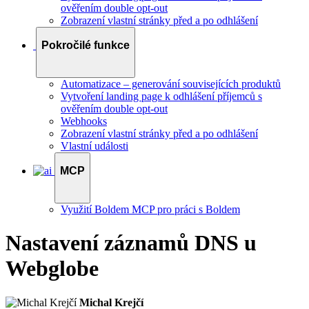
ověřením double opt-out
Zobrazení vlastní stránky před a po odhlášení
Pokročilé funkce
Automatizace – generování souvisejících produktů
Vytvoření landing page k odhlášení příjemců s
ověřením double opt-out
Webhooks
Zobrazení vlastní stránky před a po odhlášení
Vlastní události
MCP
Využití Boldem MCP pro práci s Boldem
Nastavení záznamů DNS u
Webglobe
Michal Krejčí