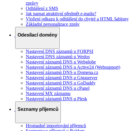
zprávy
Odhlášení z SMS
Jak napsat atraktivní předmět e-mailu?
Vložení odkazu k odhlášení do chytré a HTML šablony
Základní personalizace zpráv
Odesílací domény
Nastavení DNS záznamů u FORPSI
Nastavení DNS záznamů u Wedos
Nastavení záznamů DNS u Webglobe
Nastavení záznamů DNS u Active24 (Websupport)
Nastavení záznamů DNS u Domena.cz
Nastavení záznamů DNS u Gigaserver
Nastavení záznamů DNS u GoDaddy
Nastavení záznamů DNS u cPanel
Nastavení MX záznamu
Nastavení záznamů DNS u Plesk
Seznamy příjemců
Hromadné importování příjemců
Segmentace příjemců v Boldem