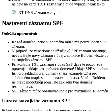
najdete na kartě
TXT záznamy
a bude vypadat nějak takto:
Nastavení záznamu SPF
Důležitá upozornění:
Každá doména, nebo subdoména může mít pouze jeden SPF
záznam.
V případě, že vaše doména již nějaký SPF záznam obsahuje,
nevytvářejte nový záznam a údaj z aplikace Boldem vložte do
existujícího záznamu SPF.
Při kontrole TXT záznamů s údaji SPF dávejte pozor, zda
upravujete údaje pro správnou doménu! Údaje SPF se mohou
lišit pro základní tvar domény (např. example.cz) a pro
subdoménu (např. subdomena.example.cz). V účtu Boldem
nejpravděpodobněji použijete základní tvar domény
(example.cz).
SPF záznam může obsahovat údaje pro maximálně 10 domén.
Úprava stávajícího záznamu SPF
Pokud v seznamu doménových záznamů naleznete záznam typu