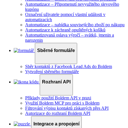
Automatizace – Připomenutí nevyužitého slevového
kupónu
Označení uživatele pomocí vlastní události v
automatizacích
Automatizace – nabídka souvisejícího zboží po nákupu
Automatizace k záchraně opuštěných košíků
Automatizovaná oslava výročí – svátků, jmenin a
narozenin
Sběrné formuláře
Sběr kontaktů z Facebook Lead Ads do Boldem
Vytvoření sběrného formuláře
Rozhraní API
Příklady použití Boldem API v praxi
Využití Boldem MCP pro práci s Boldem
Filtrování výpisu kontaktů získaných přes API
Autorizace do rozhraní Boldem API
Integrace a propojení