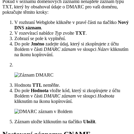
Pokud v seznamu doménových záznamů nenajdete záznam typu
TXT, který by obsahoval údaje o DMARC pro vaši doménu,
pokračujte těmito kroky:
V rozhraní Webglobe klikněte v pravé části na tlačítko
Nový
DNS záznam
.
V rozevírací nabídce
Typ
zvolte
TXT
.
Zobrazí se pole k vyplnění.
Do pole
Jméno
zadejte údaj, který si zkopírujete z účtu
Boldem v části
DMARC záznam
ve sloupci
Název
kliknutím
na ikonu kopírování.
Hodnotu
TTL
neměňte.
Do pole
Hodnota
vložte kód, který si zkopírujete z účtu
Boldem v části
DMARC záznam
ve sloupci
Hodnota
kliknutím na ikonu kopírování.
Záznam uložte kliknutím na tlačítko
Uložit
.