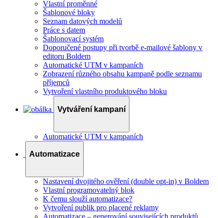
Vlastní proměnné
Šablonové bloky
Seznam datových modelů
Práce s datem
Šablonovací systém
Doporučené postupy při tvorbě e-mailové šablony v
editoru Boldem
Automatické UTM v kampaních
Zobrazení různého obsahu kampaně podle seznamu
příjemců
Vytvoření vlastního produktového bloku
Vytváření kampaní
Automatické UTM v kampaních
Automatizace
Nastavení dvojitého ověření (double opt-in) v Boldem
Vlastní programovatelný blok
K čemu slouží automatizace?
Vytvoření publik pro placené reklamy
Automatizace – generování souvisejících produktů