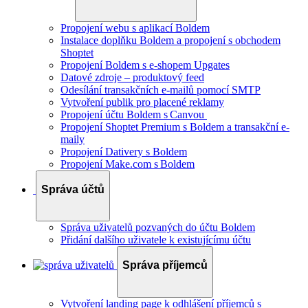
Propojení webu s aplikací Boldem
Instalace doplňku Boldem a propojení s obchodem
Shoptet
Propojení Boldem s e-shopem Upgates
Datové zdroje – produktový feed
Odesílání transakčních e-mailů pomocí SMTP
Vytvoření publik pro placené reklamy
Propojení účtu Boldem s Canvou
Propojení Shoptet Premium s Boldem a transakční e-
maily
Propojení Dativery s Boldem
Propojení Make.com s Boldem
Správa účtů
Správa uživatelů pozvaných do účtu Boldem
Přidání dalšího uživatele k existujícímu účtu
Správa příjemců
Vytvoření landing page k odhlášení příjemců s