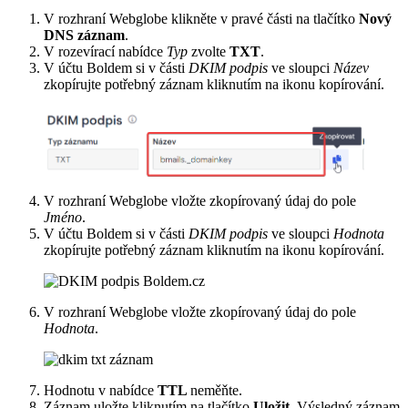
V rozhraní Webglobe klikněte v pravé části na tlačítko
Nový
DNS záznam
.
V rozevírací nabídce
Typ
zvolte
TXT
.
V účtu Boldem si v části
DKIM podpis
ve sloupci
Název
zkopírujte potřebný záznam kliknutím na ikonu kopírování.
V rozhraní Webglobe vložte zkopírovaný údaj do pole
Jméno
.
V účtu Boldem si v části
DKIM podpis
ve sloupci
Hodnota
zkopírujte potřebný záznam kliknutím na ikonu kopírování.
V rozhraní Webglobe vložte zkopírovaný údaj do pole
Hodnota
.
Hodnotu v nabídce
TTL
neměňte.
Záznam uložte kliknutím na tlačítko
Uložit
. Výsledný záznam