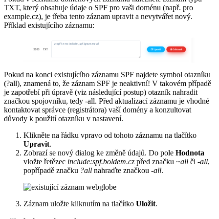
TXT, který obsahuje údaje o SPF pro vaši doménu (např. pro
example.cz), je třeba tento záznam upravit a nevytvářet nový.
Příklad existujícího záznamu:
Pokud na konci existujícího záznamu SPF najdete symbol otazníku
(?all), znamená to, že záznam SPF je neaktivní! V takovém případě
je zapotřebí při úpravě (viz následující postup) otazník nahradit
značkou spojovníku, tedy -all. Před aktualizací záznamu je vhodné
kontaktovat správce (registrátora) vaší domény a konzultovat
důvody k použití otazníku v nastavení.
Klikněte na řádku vpravo od tohoto záznamu na tlačítko
Upravit
.
Zobrazí se nový dialog ke změně údajů. Do pole
Hodnota
vložte řetězec
include:spf.boldem.cz
před značku
~all
či
-all
,
popřípadě značku
?all
nahraďte značkou
-all
.
Záznam uložte kliknutím na tlačítko
Uložit
.