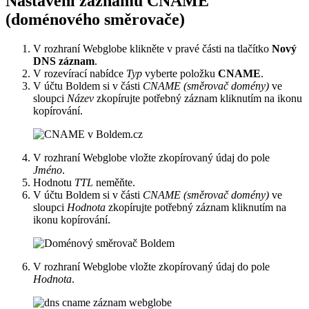
Nastavení záznamu CNAME
(doménového směrovače)
V rozhraní Webglobe klikněte v pravé části na tlačítko
Nový
DNS záznam
.
V rozevírací nabídce
Typ
vyberte položku
CNAME
.
V účtu Boldem si v části
CNAME (směrovač domény)
ve
sloupci
Název
zkopírujte potřebný záznam kliknutím na ikonu
kopírování.
V rozhraní Webglobe vložte zkopírovaný údaj do pole
Jméno
.
Hodnotu
TTL
neměňte.
V účtu Boldem si v části
CNAME (směrovač domény)
ve
sloupci
Hodnota
zkopírujte potřebný záznam kliknutím na
ikonu kopírování.
V rozhraní Webglobe vložte zkopírovaný údaj do pole
Hodnota
.