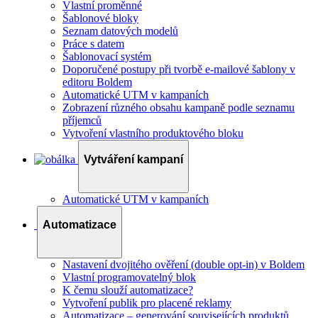
Vlastní proměnné
Šablonové bloky
Seznam datových modelů
Práce s datem
Šablonovací systém
Doporučené postupy při tvorbě e-mailové šablony v
editoru Boldem
Automatické UTM v kampaních
Zobrazení různého obsahu kampaně podle seznamu
příjemců
Vytvoření vlastního produktového bloku
Vytváření kampaní
Automatické UTM v kampaních
Automatizace
Nastavení dvojitého ověření (double opt-in) v Boldem
Vlastní programovatelný blok
K čemu slouží automatizace?
Vytvoření publik pro placené reklamy
Automatizace – generování souvisejících produktů