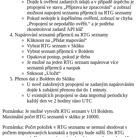
Dojde k ověření zadaných údajů a v případě úspěchu je
propojení ve stavu „Příprava ke zpracování“ a zobrazí
možnost napojení seznamu příjemců na RTG seznamy
Pokud nedojde k úspěšnému ověření, zobrazí se chyba
„Propojení se nepodařilo ověřit.“ a je potřeba
zkontrolovat zadanž API klíč
Napárování seznamů příjemců na RTG seznamy
Kliknout na „Přidat mapování“
Vybrat RTG seznam v Skliku
Vybrat seznam příjemců v Boldem
Opakovat postup, pokud je třeba
Je možné na jeden RTG seznam napárovat více
seznamů příjemců a naopak
Stiknout „Uložit“
Přenos dat z Boldem do Skliku
U nově založených propojení se zadaným napárováním
dojde k zahájení přenosu dat do 1 minuty.
U existujících propojení se data importují periodicky
každý den ve 2 hodiny ráno UTC
Poznámka: Je možné vytvořit RTG seznam v UI Boldem.
Maximální počet RTG seznamů v skliku je 10000.
Poznámka: Počet položek v RTG seznamu se nemusí shodovat s
počtem importovaných kontaktů a typicky bude nižší. Do RTG