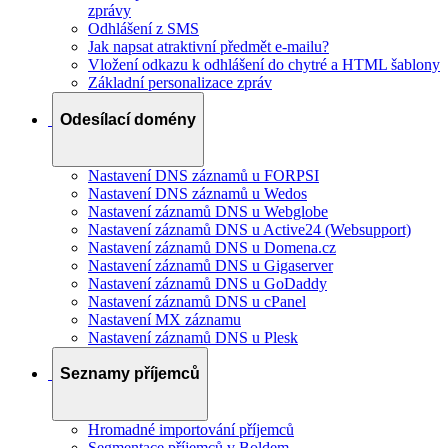
zprávy
Odhlášení z SMS
Jak napsat atraktivní předmět e-mailu?
Vložení odkazu k odhlášení do chytré a HTML šablony
Základní personalizace zpráv
Odesílací domény
Nastavení DNS záznamů u FORPSI
Nastavení DNS záznamů u Wedos
Nastavení záznamů DNS u Webglobe
Nastavení záznamů DNS u Active24 (Websupport)
Nastavení záznamů DNS u Domena.cz
Nastavení záznamů DNS u Gigaserver
Nastavení záznamů DNS u GoDaddy
Nastavení záznamů DNS u cPanel
Nastavení MX záznamu
Nastavení záznamů DNS u Plesk
Seznamy příjemců
Hromadné importování příjemců
Segmentace příjemců v Boldem