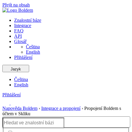
Přejít na obsah
Znalostní báze
Integrace
FAQ
API
Glosář
Čeština
English
Přihlášení
Jazyk
Čeština
English
Přihlášení
Napověda Boldem
›
Integrace a propojení
›
Propojení Boldem s
účtem v Skliku