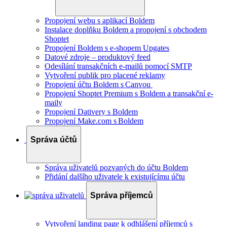
Propojení webu s aplikací Boldem
Instalace doplňku Boldem a propojení s obchodem
Shoptet
Propojení Boldem s e-shopem Upgates
Datové zdroje – produktový feed
Odesílání transakčních e-mailů pomocí SMTP
Vytvoření publik pro placené reklamy
Propojení účtu Boldem s Canvou
Propojení Shoptet Premium s Boldem a transakční e-
maily
Propojení Dativery s Boldem
Propojení Make.com s Boldem
Správa účtů
Správa uživatelů pozvaných do účtu Boldem
Přidání dalšího uživatele k existujícímu účtu
Správa příjemců
Vytvoření landing page k odhlášení příjemců s