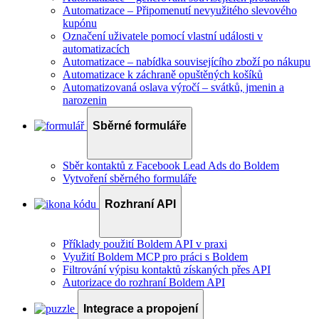
Automatizace – Připomenutí nevyužitého slevového
kupónu
Označení uživatele pomocí vlastní události v
automatizacích
Automatizace – nabídka souvisejícího zboží po nákupu
Automatizace k záchraně opuštěných košíků
Automatizovaná oslava výročí – svátků, jmenin a
narozenin
Sběrné formuláře
Sběr kontaktů z Facebook Lead Ads do Boldem
Vytvoření sběrného formuláře
Rozhraní API
Příklady použití Boldem API v praxi
Využití Boldem MCP pro práci s Boldem
Filtrování výpisu kontaktů získaných přes API
Autorizace do rozhraní Boldem API
Integrace a propojení